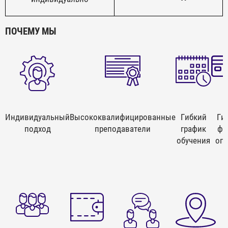
ПОЧЕМУ МЫ
Индивидуальный
Высококвалифицированные
Гибкий
Ги
подход
преподаватели
график
фо
обучения
оп