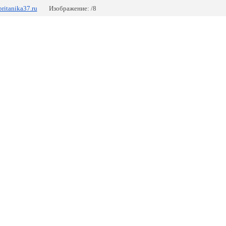
britanika37.ru
Изображение: /8